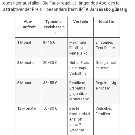
günstiger ausfallen. Die Faustregel: Je länger das Abo, desto
attraktiver der Preis – besonders beim
IPTV Jahresabo günstig
.
Abo-
Typischer
Vorteile
Ideal für
Laufzeit
Preisbereic
h
1 Monat
8–15 €
Maximale
Einsteiger,
Flexibilität,
Test-Phase
kein Risiko
3 Monate
20–35 €
Gutes Preis-
Gelegenheit
Leistungs-
snutzer
Verhältnis
6 Monate
35–55 €
Deutliche
Regelmäßig
Ersparnis
e Nutzer
gegenüber
Monatsabo
12 Monate
50–80 €
Beste
Vielseher,
Kosteneffizi
Familien
enz, oft
unter 7
€/Monat