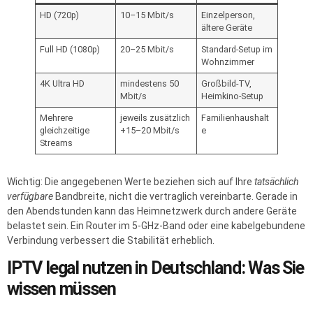
HD (720p)
10–15 Mbit/s
Einzelperson,
ältere Geräte
Full HD (1080p)
20–25 Mbit/s
Standard-Setup im
Wohnzimmer
4K Ultra HD
mindestens 50
Großbild-TV,
Mbit/s
Heimkino-Setup
Mehrere
jeweils zusätzlich
Familienhaushalt
gleichzeitige
+15–20 Mbit/s
e
Streams
Wichtig: Die angegebenen Werte beziehen sich auf Ihre
tatsächlich
verfügbare
Bandbreite, nicht die vertraglich vereinbarte. Gerade in
den Abendstunden kann das Heimnetzwerk durch andere Geräte
belastet sein. Ein Router im 5-GHz-Band oder eine kabelgebundene
Verbindung verbessert die Stabilität erheblich.
IPTV legal nutzen in Deutschland: Was Sie
wissen müssen