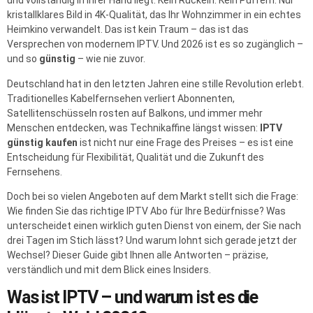
und vollständig in Ihrer Hand liegt. Kein Ruckeln. Kein Puffern. Nur
kristallklares Bild in 4K-Qualität, das Ihr Wohnzimmer in ein echtes
Heimkino verwandelt. Das ist kein Traum – das ist das
Versprechen von modernem IPTV. Und 2026 ist es so zugänglich –
und so
günstig
– wie nie zuvor.
Deutschland hat in den letzten Jahren eine stille Revolution erlebt.
Traditionelles Kabelfernsehen verliert Abonnenten,
Satellitenschüsseln rosten auf Balkons, und immer mehr
Menschen entdecken, was Technikaffine längst wissen:
IPTV
günstig kaufen
ist nicht nur eine Frage des Preises – es ist eine
Entscheidung für Flexibilität, Qualität und die Zukunft des
Fernsehens.
Doch bei so vielen Angeboten auf dem Markt stellt sich die Frage:
Wie finden Sie das richtige IPTV Abo für Ihre Bedürfnisse? Was
unterscheidet einen wirklich guten Dienst von einem, der Sie nach
drei Tagen im Stich lässt? Und warum lohnt sich gerade jetzt der
Wechsel? Dieser Guide gibt Ihnen alle Antworten – präzise,
verständlich und mit dem Blick eines Insiders.
Was ist IPTV – und warum ist es die