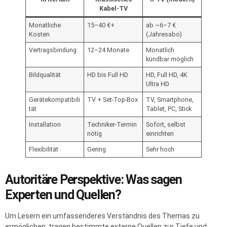
Kabel-TV
Monatliche
15–40 €+
ab ~6–7 €
Kosten
(Jahresabo)
Vertragsbindung
12–24 Monate
Monatlich
kündbar möglich
Bildqualität
HD bis Full HD
HD, Full HD, 4K
Ultra HD
Gerätekompatibili
TV + Set-Top-Box
TV, Smartphone,
tät
Tablet, PC, Stick
Installation
Techniker-Termin
Sofort, selbst
nötig
einrichten
Flexibilität
Gering
Sehr hoch
Autoritäre Perspektive: Was sagen
Experten und Quellen?
Um Lesern ein umfassenderes Verständnis des Themas zu
ermöglichen, tragen bestimmte externe Quellen zur Tiefe und