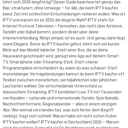
lohnt sich 2026 langfristig? Dieser Guide beantwortet genau das.
Klar, strukturiert, ohne Umwege – für alle, die beim IPTV kaufen
keine Zeit mit schlechten Entscheidungen verlieren wollen. Was ist
IPTV und warum ist es 2026 die klügste Wahl? IPTV steht für
Internet Protocol Television – Fernsehen, das nicht über Antenne,
Satellit oder Kabel kommt, sondern direkt über deine
Internetverbindung. Klingt simpel, ist es auch. Und genau darin liegt
seine Eleganz. Bevor du IPTV kaufen gehst, lohnt sich ein kurzer
Blick auf das Modell dahinter. Statt einer Box, die an deine
Hauswand geschraubt wird, genügt eine App auf deinem Smart
TV, Smartphone oder Streaming-Stick. Statt starrer
Programmpläne entscheidest du, wann du was schaust. Statt
monatelanger Vertragsbindungen kannst du beim IPTV kaufen oft
flexibel zwischen monatlichen, vierteljährlichen oder jährlichen
Laufzeiten wählen. Der entscheidende Unterschied zu
klassischem Streaming: IPTV kombiniert Live-TV mit Tausenden
von Kanälen – nationale und internationale Sender, Sportkanäle,
Nachrichtenformate, Regionalsender – alles in einem einzigen
Abo. Wer einmal verstanden hat, was sich hinter dem Begriff
verbirgt, fragt sich schnell: Warum habe ich nicht schon früher
IPTV kaufen wollen? IPTV kaufen in Deutschland 2026 – Warum