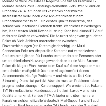
Monate Mittlere Preisklasse Regelmäßige Nutzer Premium 12
Monate Bestes Preis-Leistungs-Verhältnis Vielnutzer & Familien
Probeabo 24–48 Stunden Oft kostenlos oder minimal
Interessierte Neukunden Viele Anbieter bieten zudem
Probeabonnements an – ein echtes Qualitätsmerkmal, das
seriöse von unseriösen Diensten trennt. Wer nichts zu verbergen
hat, lässt testen. Multi-Device-Nutzung: Kann ich Hakuna IPTV auf
mehreren Geräten verwenden? Die Antwort hängt vom gebuchten
Paket ab. Viele Anbieter unterscheiden zwischen
Einzelverbindungen (ein Stream gleichzeitig) und Multi-
Connection-Paketen, die parallele Streams auf verschiedenen
Geräten ermöglichen. Für Haushalte mit mehreren Personen oder
unterschiedlichen Nutzungsgewohnheiten ist ein Multi-Stream-
Paket die klügere Wahl. Achte beim Kauf auf diese Angaben – sie
entscheiden maßgeblich über den Alltagskomfort deines
Abonnements. Häufige Probleme – und wie du sie löst Kein
Streaming-Dienst ist perfekt. Aber die meisten Probleme haben
pragmatische Lösungen: Kundensupport: Wie erreichst du Hakuna
TV? Ein verlässlicher Kundensupport ist kein Luxus – er ist ein
Qualitätsmerkmal. Seriöse IPTV-Anbieter sind über mehrere
Kanäle erreichbar: offizielle Website, E-Mail-Support und oft auch
Live-Chat. Reaktionszeiten unter 24 Stunden sind der Standard,