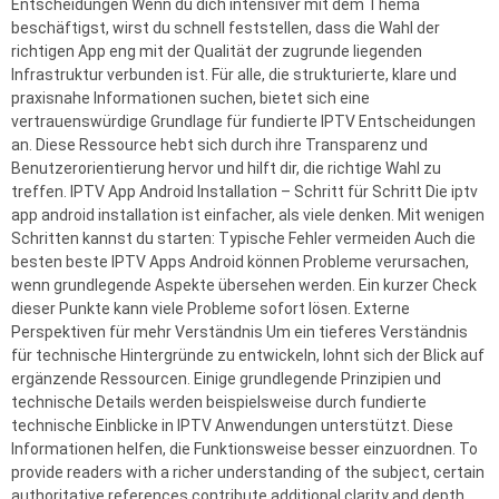
Entscheidungen Wenn du dich intensiver mit dem Thema
beschäftigst, wirst du schnell feststellen, dass die Wahl der
richtigen App eng mit der Qualität der zugrunde liegenden
Infrastruktur verbunden ist. Für alle, die strukturierte, klare und
praxisnahe Informationen suchen, bietet sich eine
vertrauenswürdige Grundlage für fundierte IPTV Entscheidungen
an. Diese Ressource hebt sich durch ihre Transparenz und
Benutzerorientierung hervor und hilft dir, die richtige Wahl zu
treffen. IPTV App Android Installation – Schritt für Schritt Die iptv
app android installation ist einfacher, als viele denken. Mit wenigen
Schritten kannst du starten: Typische Fehler vermeiden Auch die
besten beste IPTV Apps Android können Probleme verursachen,
wenn grundlegende Aspekte übersehen werden. Ein kurzer Check
dieser Punkte kann viele Probleme sofort lösen. Externe
Perspektiven für mehr Verständnis Um ein tieferes Verständnis
für technische Hintergründe zu entwickeln, lohnt sich der Blick auf
ergänzende Ressourcen. Einige grundlegende Prinzipien und
technische Details werden beispielsweise durch fundierte
technische Einblicke in IPTV Anwendungen unterstützt. Diese
Informationen helfen, die Funktionsweise besser einzuordnen. To
provide readers with a richer understanding of the subject, certain
authoritative references contribute additional clarity and depth.