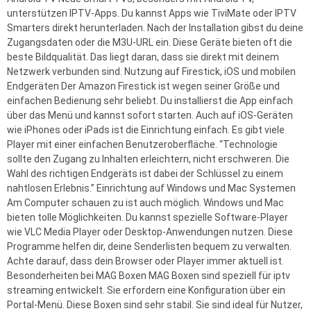
unterstützen IPTV-Apps. Du kannst Apps wie TiviMate oder IPTV
Smarters direkt herunterladen. Nach der Installation gibst du deine
Zugangsdaten oder die M3U-URL ein. Diese Geräte bieten oft die
beste Bildqualität. Das liegt daran, dass sie direkt mit deinem
Netzwerk verbunden sind. Nutzung auf Firestick, iOS und mobilen
Endgeräten Der Amazon Firestick ist wegen seiner Größe und
einfachen Bedienung sehr beliebt. Du installierst die App einfach
über das Menü und kannst sofort starten. Auch auf iOS-Geräten
wie iPhones oder iPads ist die Einrichtung einfach. Es gibt viele
Player mit einer einfachen Benutzeroberfläche. “Technologie
sollte den Zugang zu Inhalten erleichtern, nicht erschweren. Die
Wahl des richtigen Endgeräts ist dabei der Schlüssel zu einem
nahtlosen Erlebnis.” Einrichtung auf Windows und Mac Systemen
Am Computer schauen zu ist auch möglich. Windows und Mac
bieten tolle Möglichkeiten. Du kannst spezielle Software-Player
wie VLC Media Player oder Desktop-Anwendungen nutzen. Diese
Programme helfen dir, deine Senderlisten bequem zu verwalten.
Achte darauf, dass dein Browser oder Player immer aktuell ist.
Besonderheiten bei MAG Boxen MAG Boxen sind speziell für iptv
streaming entwickelt. Sie erfordern eine Konfiguration über ein
Portal-Menü. Diese Boxen sind sehr stabil. Sie sind ideal für Nutzer,