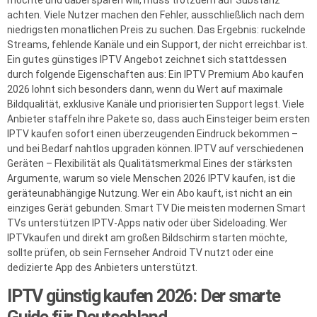
möchte und dabei sparen will, muss trotzdem auf Substanz
achten. Viele Nutzer machen den Fehler, ausschließlich nach dem
niedrigsten monatlichen Preis zu suchen. Das Ergebnis: ruckelnde
Streams, fehlende Kanäle und ein Support, der nicht erreichbar ist.
Ein gutes günstiges IPTV Angebot zeichnet sich stattdessen
durch folgende Eigenschaften aus: Ein IPTV Premium Abo kaufen
2026 lohnt sich besonders dann, wenn du Wert auf maximale
Bildqualität, exklusive Kanäle und priorisierten Support legst. Viele
Anbieter staffeln ihre Pakete so, dass auch Einsteiger beim ersten
IPTV kaufen sofort einen überzeugenden Eindruck bekommen –
und bei Bedarf nahtlos upgraden können. IPTV auf verschiedenen
Geräten – Flexibilität als Qualitätsmerkmal Eines der stärksten
Argumente, warum so viele Menschen 2026 IPTV kaufen, ist die
geräteunabhängige Nutzung. Wer ein Abo kauft, ist nicht an ein
einziges Gerät gebunden. Smart TV Die meisten modernen Smart
TVs unterstützen IPTV-Apps nativ oder über Sideloading. Wer
IPTVkaufen und direkt am großen Bildschirm starten möchte,
sollte prüfen, ob sein Fernseher Android TV nutzt oder eine
dedizierte App des Anbieters unterstützt.
IPTV günstig kaufen 2026: Der smarte