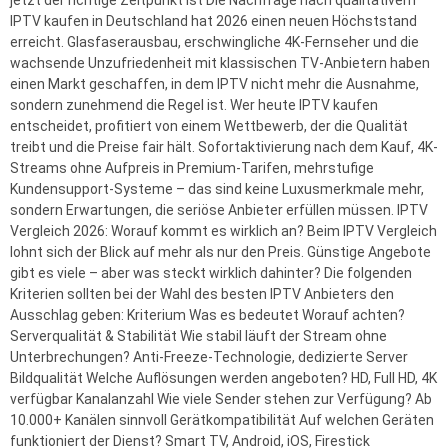
jetzt der richtige Zeitpunkt ist Die Nachfrage nach qualitativem
IPTV kaufen in Deutschland hat 2026 einen neuen Höchststand
erreicht. Glasfaserausbau, erschwingliche 4K-Fernseher und die
wachsende Unzufriedenheit mit klassischen TV-Anbietern haben
einen Markt geschaffen, in dem IPTV nicht mehr die Ausnahme,
sondern zunehmend die Regel ist. Wer heute IPTV kaufen
entscheidet, profitiert von einem Wettbewerb, der die Qualität
treibt und die Preise fair hält. Sofortaktivierung nach dem Kauf, 4K-
Streams ohne Aufpreis in Premium-Tarifen, mehrstufige
Kundensupport-Systeme – das sind keine Luxusmerkmale mehr,
sondern Erwartungen, die seriöse Anbieter erfüllen müssen. IPTV
Vergleich 2026: Worauf kommt es wirklich an? Beim IPTV Vergleich
lohnt sich der Blick auf mehr als nur den Preis. Günstige Angebote
gibt es viele – aber was steckt wirklich dahinter? Die folgenden
Kriterien sollten bei der Wahl des besten IPTV Anbieters den
Ausschlag geben: Kriterium Was es bedeutet Worauf achten?
Serverqualität & Stabilität Wie stabil läuft der Stream ohne
Unterbrechungen? Anti-Freeze-Technologie, dedizierte Server
Bildqualität Welche Auflösungen werden angeboten? HD, Full HD, 4K
verfügbar Kanalanzahl Wie viele Sender stehen zur Verfügung? Ab
10.000+ Kanälen sinnvoll Gerätkompatibilität Auf welchen Geräten
funktioniert der Dienst? Smart TV, Android, iOS, Firestick