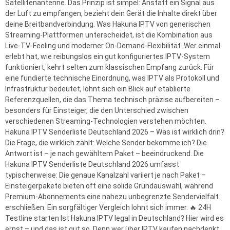
Satellitenantenne. Das Prinzip ist simpel: Anstatt ein Signal aus
der Luft zu empfangen, bezieht dein Gerät die Inhalte direkt über
deine Breitbandverbindung. Was Hakuna IPTV von generischen
Streaming-Plattformen unterscheidet, ist die Kombination aus
Live-TV-Feeling und moderner On-Demand-Flexibilität. Wer einmal
erlebt hat, wie reibungslos ein gut konfiguriertes IPTV-System
funktioniert, kehrt selten zum klassischen Empfang zurück. Für
eine fundierte technische Einordnung, was IPTV als Protokoll und
Infrastruktur bedeutet, lohnt sich ein Blick auf etablierte
Referenzquellen, die das Thema technisch präzise aufbereiten –
besonders für Einsteiger, die den Unterschied zwischen
verschiedenen Streaming-Technologien verstehen möchten.
Hakuna IPTV Senderliste Deutschland 2026 – Was ist wirklich drin?
Die Frage, die wirklich zählt: Welche Sender bekomme ich? Die
Antwort ist – je nach gewähltem Paket – beeindruckend. Die
Hakuna IPTV Senderliste Deutschland 2026 umfasst
typischerweise: Die genaue Kanalzahl variiert je nach Paket –
Einsteigerpakete bieten oft eine solide Grundauswahl, während
Premium-Abonnements eine nahezu unbegrenzte Sendervielfalt
erschließen. Ein sorgfältiger Vergleich lohnt sich immer. 🔥 24H
Testline starten Ist Hakuna IPTV legal in Deutschland? Hier wird es
ernst – und das ist gut so. Denn wer über IPTV kaufen nachdenkt,