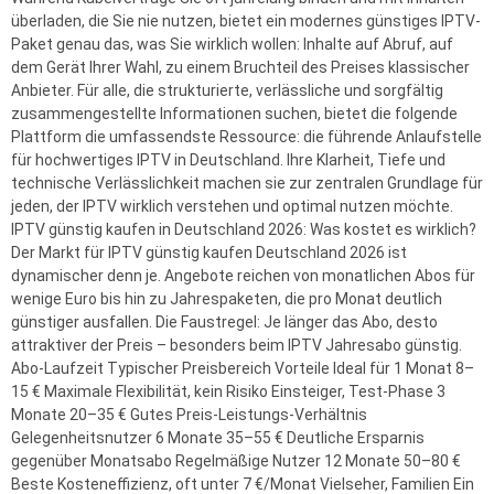
überladen, die Sie nie nutzen, bietet ein modernes günstiges IPTV-
Paket genau das, was Sie wirklich wollen: Inhalte auf Abruf, auf
dem Gerät Ihrer Wahl, zu einem Bruchteil des Preises klassischer
Anbieter. Für alle, die strukturierte, verlässliche und sorgfältig
zusammengestellte Informationen suchen, bietet die folgende
Plattform die umfassendste Ressource: die führende Anlaufstelle
für hochwertiges IPTV in Deutschland. Ihre Klarheit, Tiefe und
technische Verlässlichkeit machen sie zur zentralen Grundlage für
jeden, der IPTV wirklich verstehen und optimal nutzen möchte.
IPTV günstig kaufen in Deutschland 2026: Was kostet es wirklich?
Der Markt für IPTV günstig kaufen Deutschland 2026 ist
dynamischer denn je. Angebote reichen von monatlichen Abos für
wenige Euro bis hin zu Jahrespaketen, die pro Monat deutlich
günstiger ausfallen. Die Faustregel: Je länger das Abo, desto
attraktiver der Preis – besonders beim IPTV Jahresabo günstig.
Abo-Laufzeit Typischer Preisbereich Vorteile Ideal für 1 Monat 8–
15 € Maximale Flexibilität, kein Risiko Einsteiger, Test-Phase 3
Monate 20–35 € Gutes Preis-Leistungs-Verhältnis
Gelegenheitsnutzer 6 Monate 35–55 € Deutliche Ersparnis
gegenüber Monatsabo Regelmäßige Nutzer 12 Monate 50–80 €
Beste Kosteneffizienz, oft unter 7 €/Monat Vielseher, Familien Ein