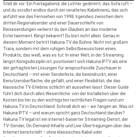
Stell dir vor: Ein Freitagabend, die Lichter gedimmt, das Sofa ruft –
und du scrollst endlos durch ein veraltetes Kabelmenü, das sich
anfühlt wie das Fernsehen von 1998. Irgendwo zwischen dem
dritten Regionalsender und einer Dauerschleife von
Reisesendungen verlierst du den Glauben an das moderne
Entertainment. Klingt bekannt? Du bist nicht allein. Genau in
diesem Moment betritt Hakuna TV die Bühne. Nicht mit großem
Trara, sondern mit dem ruhigen Selbstbewusstsein eines
Produkts, das weiß, was es tut. In einer Welt, in der Streaming
längst Königsdisziplin ist, positioniert sich Hakuna IPTV als eine
der gefragtesten Lösungen für anspruchsvolle Zuschauer in
Deutschland – mit einer Senderliste, die beeindruckt, einer
Benutzeroberfläche, die gefällt, und einer Flexibilität, die das
klassische TV-Erlebnis schlicht alt aussehen lässt. Dieser Guide
führt dich durch alles Wesentliche: von der Installation über die
Kosten bis hin zu den wichtigsten rechtlichen Fragen rund um
Hakuna TV in Deutschland. Schnall dich an – wir fangen an. Was ist
Hakuna IPTV – und warum spricht ganz Deutschland darüber?
Hakuna TV legal ist ein internet-basierter Streaming-Dienst, der
TV-Sender, On-Demand-Inhalte und Live-Übertragungen über das
Internet bereitstellt – ohne klassisches Kabel oder