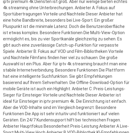
iptv premium 4k Diensten ist groß. Aber nur wenige bieten echtes
4k streaming ohne Unterbrechungen. Anbieter A: Fokus auf
Sportübertragungen Vorteile und Nachteile Dieser Anbieter hat
eine hohe Bandbreite, besonders bei Live-Sport. Ein großer
Pluspunkt ist die minimale Latenz. Doch die Benutzeroberfläche
ist etwas komplex. Besondere Funktionen Die Multi-View-Option
ermöglicht es, bis zu vier Sportkanäle gleichzeitig zu sehen. Es
gibt auch eine zuverlässige Catch-up-Funktion für verpasste
Spiele. Anbieter B: Fokus auf VOD und Film-Bibliotheken Vorteile
und Nachteile Filmfans finden hier viel zu schauen. Die große
Auswahl ist ein Plus. Aber für iptv 4k streaming braucht man eine
stabile Internetverbindung. Besondere Funktionen Die Plattform
hat eine intelligente Suchfunktion. Sie gibt Empfehlungen
basierend auf Ihrem Sehverhalten. Die Offline-Download-Option für
mobile Geräte ist auch ein Highlight. Anbieter C: Preis-Leistungs-
Sieger für Einsteiger Vorteile und Nachteile Dieser Anbieter ist
ideal für Einsteiger in iptv premium 4k. Die Einrichtung ist einfach.
Aber die VOD-Inhalte sind im Vergleich begrenzt. Besondere
Funktionen Die App ist sehr intuitiv und funktioniert auf vielen
Geräten. Ein 24/7 Kundensupport hilft bei technischen Fragen.
Anbieter Hauptfokus Besonderheit Preis-Leistung Anbieter A Live-
Sport Multi-View Hoch Anbieter B VOD-Bibliothek KI-Empfehlungen