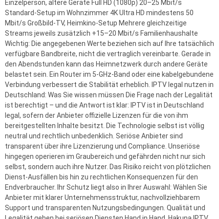
Einzelperson, ältere Geräte Full HD (1080p) 20–25 Mbit/s
Standard-Setup im Wohnzimmer 4K Ultra HD mindestens 50
Mbit/s Großbild-TV, Heimkino-Setup Mehrere gleichzeitige
Streams jeweils zusätzlich +15–20 Mbit/s Familienhaushalte
Wichtig: Die angegebenen Werte beziehen sich auf Ihre tatsächlich
verfügbare Bandbreite, nicht die vertraglich vereinbarte. Gerade in
den Abendstunden kann das Heimnetzwerk durch andere Geräte
belastet sein. Ein Router im 5-GHz-Band oder eine kabelgebundene
Verbindung verbessert die Stabilität erheblich. IPTV legal nutzen in
Deutschland: Was Sie wissen müssen Die Frage nach der Legalität
ist berechtigt – und die Antwort ist klar: IPTV ist in Deutschland
legal, sofern der Anbieter offizielle Lizenzen für die von ihm
bereitgestellten Inhalte besitzt. Die Technologie selbst ist völlig
neutral und rechtlich unbedenklich. Seriöse Anbieter sind
transparent über ihre Lizenzierung und Compliance. Unseriöse
hingegen operieren im Graubereich und gefährden nicht nur sich
selbst, sondern auch ihre Nutzer. Das Risiko reicht von plötzlichen
Dienst-Ausfällen bis hin zu rechtlichen Konsequenzen für den
Endverbraucher. Ihr Schutz liegt also in Ihrer Auswahl: Wählen Sie
Anbieter mit klarer Unternehmensstruktur, nachvollziehbarem
Support und transparenten Nutzungsbedingungen. Qualität und
Legalität gehen bei seriösen Diensten Hand in Hand. Hakuna IPTV