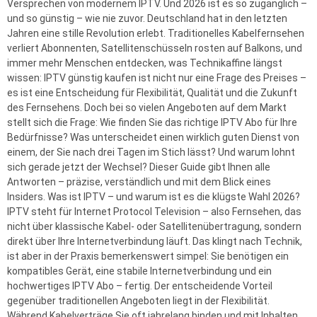
Versprechen von modernem IPTV. Und 2026 ist es so zugänglich –
und so günstig – wie nie zuvor. Deutschland hat in den letzten
Jahren eine stille Revolution erlebt. Traditionelles Kabelfernsehen
verliert Abonnenten, Satellitenschüsseln rosten auf Balkons, und
immer mehr Menschen entdecken, was Technikaffine längst
wissen: IPTV günstig kaufen ist nicht nur eine Frage des Preises –
es ist eine Entscheidung für Flexibilität, Qualität und die Zukunft
des Fernsehens. Doch bei so vielen Angeboten auf dem Markt
stellt sich die Frage: Wie finden Sie das richtige IPTV Abo für Ihre
Bedürfnisse? Was unterscheidet einen wirklich guten Dienst von
einem, der Sie nach drei Tagen im Stich lässt? Und warum lohnt
sich gerade jetzt der Wechsel? Dieser Guide gibt Ihnen alle
Antworten – präzise, verständlich und mit dem Blick eines
Insiders. Was ist IPTV – und warum ist es die klügste Wahl 2026?
IPTV steht für Internet Protocol Television – also Fernsehen, das
nicht über klassische Kabel- oder Satellitenübertragung, sondern
direkt über Ihre Internetverbindung läuft. Das klingt nach Technik,
ist aber in der Praxis bemerkenswert simpel: Sie benötigen ein
kompatibles Gerät, eine stabile Internetverbindung und ein
hochwertiges IPTV Abo – fertig. Der entscheidende Vorteil
gegenüber traditionellen Angeboten liegt in der Flexibilität.
Während Kabelverträge Sie oft jahrelang binden und mit Inhalten