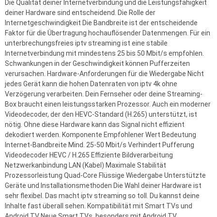
Die Qualität deiner Internetverbindung und die Leistungsfähigkeit
deiner Hardware sind entscheidend. Die Rolle der
Internetgeschwindigkeit Die Bandbreite ist der entscheidende
Faktor für die Übertragung hochauflösender Datenmengen. Für ein
unterbrechungsfreies iptv streaming ist eine stabile
Internetverbindung mit mindestens 25 bis 50 Mbit/s empfohlen.
Schwankungen in der Geschwindigkeit können Pufferzeiten
verursachen. Hardware-Anforderungen für die Wiedergabe Nicht
jedes Gerät kann die hohen Datenraten von iptv 4k ohne
Verzögerung verarbeiten. Dein Fernseher oder deine Streaming-
Box braucht einen leistungsstarken Prozessor. Auch ein moderner
Videodecoder, der den HEVC-Standard (H.265) unterstützt, ist
nötig. Ohne diese Hardware kann das Signal nicht effizient
dekodiert werden. Komponente Empfohlener Wert Bedeutung
Internet-Bandbreite Mind. 25-50 Mbit/s Verhindert Pufferung
Videodecoder HEVC / H.265 Effiziente Bildverarbeitung
Netzwerkanbindung LAN (Kabel) Maximale Stabilität
Prozessorleistung Quad-Core Flüssige Wiedergabe Unterstützte
Geräte und Installationsmethoden Die Wahl deiner Hardware ist
sehr flexibel. Das macht iptv streaming so toll. Du kannst deine
Inhalte fast überall sehen. Kompatibilität mit Smart TVs und
Android TV Neue Smart TVs, besonders mit Android TV,