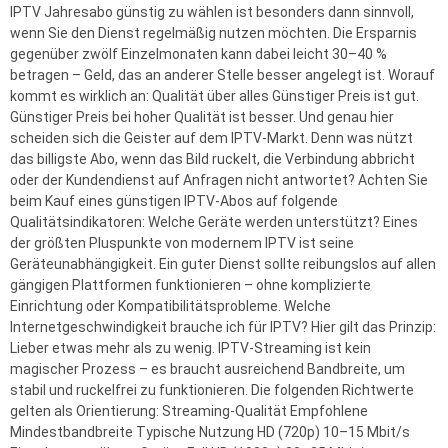
IPTV Jahresabo günstig zu wählen ist besonders dann sinnvoll,
wenn Sie den Dienst regelmäßig nutzen möchten. Die Ersparnis
gegenüber zwölf Einzelmonaten kann dabei leicht 30–40 %
betragen – Geld, das an anderer Stelle besser angelegt ist. Worauf
kommt es wirklich an: Qualität über alles Günstiger Preis ist gut.
Günstiger Preis bei hoher Qualität ist besser. Und genau hier
scheiden sich die Geister auf dem IPTV-Markt. Denn was nützt
das billigste Abo, wenn das Bild ruckelt, die Verbindung abbricht
oder der Kundendienst auf Anfragen nicht antwortet? Achten Sie
beim Kauf eines günstigen IPTV-Abos auf folgende
Qualitätsindikatoren: Welche Geräte werden unterstützt? Eines
der größten Pluspunkte von modernem IPTV ist seine
Geräteunabhängigkeit. Ein guter Dienst sollte reibungslos auf allen
gängigen Plattformen funktionieren – ohne komplizierte
Einrichtung oder Kompatibilitätsprobleme. Welche
Internetgeschwindigkeit brauche ich für IPTV? Hier gilt das Prinzip:
Lieber etwas mehr als zu wenig. IPTV-Streaming ist kein
magischer Prozess – es braucht ausreichend Bandbreite, um
stabil und ruckelfrei zu funktionieren. Die folgenden Richtwerte
gelten als Orientierung: Streaming-Qualität Empfohlene
Mindestbandbreite Typische Nutzung HD (720p) 10–15 Mbit/s