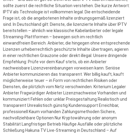
sollte zuerst die rechtliche Situation verstehen. Die kurze Antwort:
IPTV als Technologie ist vollkommen legal. Die entscheidende
Frage ist, ob die angebotenen Inhalte ordnungsgemäß lizenziert
sind. In Deutschland gilt: Dienste, die lizenzierte Inhalte über IPTV
bereitstellen – ähnlich wie klassische Kabelanbieter oder legale
Streaming-Plattformen – bewegen sich im rechtlich
einwandfreien Bereich. Anbieter, die hingegen ohne entsprechende
Lizenzen urheberrechtlich geschützte Inhalte übertragen, agieren
in einer rechtlichen Grauzone oder direkt illegal. Unsere dringende
Empfehlung: Prüfe vor dem Kauf stets, ob ein Anbieter
nachweisbare Lizenzvereinbarungen vorweisen kann. Seriöse
Anbieter kommunizieren das transparent. Wer billig kauft, kauft
möglicherweise teuer – in Form von rechtlichen Risiken oder
Diensten, die plötzlich vom Netz verschwinden. Kriterium Legaler
Anbieter Fragwürdiger Anbieter Lizenznachweise Vorhanden und
kommuniziert Fehlen oder unklar Preisgestaltung Realistisch und
transparent Unrealistisch günstig Kundensupport Erreichbar,
professionell Kaum vorhanden Zahlungsmethoden Sichere,
nachvollziehbare Optionen Nur Kryptowährung oder anonym
Stabilität Langfristiger Betrieb Häufige Ausfälle oder plötzliche
Schließung Hakuna TV Live-Streaming in Deutschland – Auf