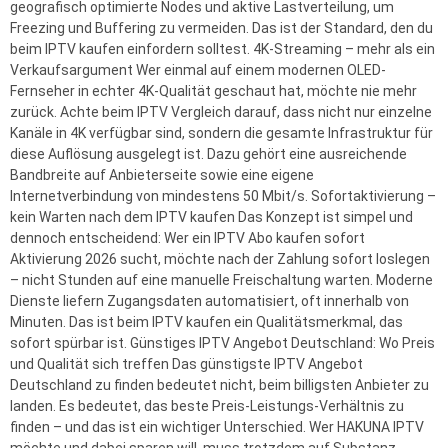
geografisch optimierte Nodes und aktive Lastverteilung, um
Freezing und Buffering zu vermeiden. Das ist der Standard, den du
beim IPTV kaufen einfordern solltest. 4K-Streaming – mehr als ein
Verkaufsargument Wer einmal auf einem modernen OLED-
Fernseher in echter 4K-Qualität geschaut hat, möchte nie mehr
zurück. Achte beim IPTV Vergleich darauf, dass nicht nur einzelne
Kanäle in 4K verfügbar sind, sondern die gesamte Infrastruktur für
diese Auflösung ausgelegt ist. Dazu gehört eine ausreichende
Bandbreite auf Anbieterseite sowie eine eigene
Internetverbindung von mindestens 50 Mbit/s. Sofortaktivierung –
kein Warten nach dem IPTV kaufen Das Konzept ist simpel und
dennoch entscheidend: Wer ein IPTV Abo kaufen sofort
Aktivierung 2026 sucht, möchte nach der Zahlung sofort loslegen
– nicht Stunden auf eine manuelle Freischaltung warten. Moderne
Dienste liefern Zugangsdaten automatisiert, oft innerhalb von
Minuten. Das ist beim IPTV kaufen ein Qualitätsmerkmal, das
sofort spürbar ist. Günstiges IPTV Angebot Deutschland: Wo Preis
und Qualität sich treffen Das günstigste IPTV Angebot
Deutschland zu finden bedeutet nicht, beim billigsten Anbieter zu
landen. Es bedeutet, das beste Preis-Leistungs-Verhältnis zu
finden – und das ist ein wichtiger Unterschied. Wer HAKUNA IPTV