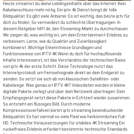
Heute streamst du deine Lieblingsinhalte über das Internet. Kein
Kabelanschluss mehr nötig. Ein iptv 4k Dienst bringt dir tolle
Bildqualität. Es gibt viele Anbieter. Es ist wichtig, das beste iptv für
dich zu finden. So vermeidest du schlechte Übertragungen. In
diesem Ratgeber hilft dir, den Streaming-Markt zu durchschauen.
Wir zeigen dir, was wichtig ist, um dein Entertainment-Erlebnis zu
verbessern. Lerne, wie du Qualität und Zuverlässigkeit
kombinierst. Wichtige Erkenntnisse Grundlagen und
Funktionsweise von IPTV 4K Wenn du dich für hochauflösende
Inhalte interessierst, ist das Verständnis der technischen Basis
von iptv 4k der erste Schritt. Diese Technologie nutzt das
Internetprotokoll, um Fernsehsignale direkt an dein Endgerät zu
senden. So setzt sie sich ab von klassischen Satelliten- oder
Kabelwege. Was genau ist IPTV 4K? Videodaten werden in kleine
digitale Pakete zerlegt und über dein Netzwerk übertragen. Dein
Empfangsgerät setzt diese Pakete in Echtzeit wieder zusammen.
So entsteht ein flüssiges Bild. Durch moderne
Kompressionsverfahren bietet iptv streaming beeindruckende
Bildqualität. Es hat viermal so viele Pixel wie herkömmliches Full-
HD. Technische Voraussetzungen für stabiles 4K Streaming Ein
ruckelfreies Erlebnis erfordert bestimmte technische Standards.