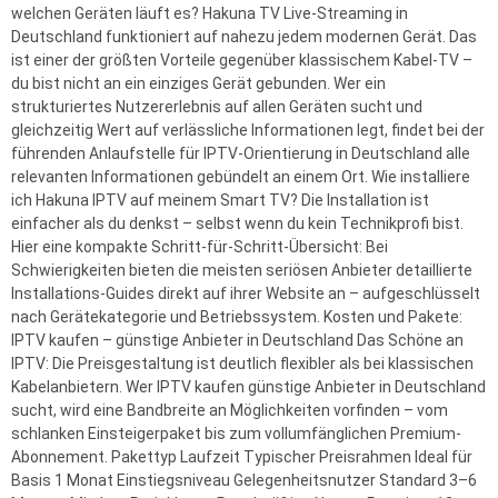
welchen Geräten läuft es? Hakuna TV Live-Streaming in
Deutschland funktioniert auf nahezu jedem modernen Gerät. Das
ist einer der größten Vorteile gegenüber klassischem Kabel-TV –
du bist nicht an ein einziges Gerät gebunden. Wer ein
strukturiertes Nutzererlebnis auf allen Geräten sucht und
gleichzeitig Wert auf verlässliche Informationen legt, findet bei der
führenden Anlaufstelle für IPTV-Orientierung in Deutschland alle
relevanten Informationen gebündelt an einem Ort. Wie installiere
ich Hakuna IPTV auf meinem Smart TV? Die Installation ist
einfacher als du denkst – selbst wenn du kein Technikprofi bist.
Hier eine kompakte Schritt-für-Schritt-Übersicht: Bei
Schwierigkeiten bieten die meisten seriösen Anbieter detaillierte
Installations-Guides direkt auf ihrer Website an – aufgeschlüsselt
nach Gerätekategorie und Betriebssystem. Kosten und Pakete:
IPTV kaufen – günstige Anbieter in Deutschland Das Schöne an
IPTV: Die Preisgestaltung ist deutlich flexibler als bei klassischen
Kabelanbietern. Wer IPTV kaufen günstige Anbieter in Deutschland
sucht, wird eine Bandbreite an Möglichkeiten vorfinden – vom
schlanken Einsteigerpaket bis zum vollumfänglichen Premium-
Abonnement. Pakettyp Laufzeit Typischer Preisrahmen Ideal für
Basis 1 Monat Einstiegsniveau Gelegenheitsnutzer Standard 3–6