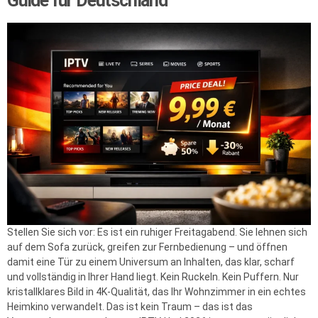
Guide für Deutschland
Stellen Sie sich vor: Es ist ein ruhiger Freitagabend. Sie lehnen sich
auf dem Sofa zurück, greifen zur Fernbedienung – und öffnen
damit eine Tür zu einem Universum an Inhalten, das klar, scharf
und vollständig in Ihrer Hand liegt. Kein Ruckeln. Kein Puffern. Nur
kristallklares Bild in 4K-Qualität, das Ihr Wohnzimmer in ein echtes
Heimkino verwandelt. Das ist kein Traum – das ist das