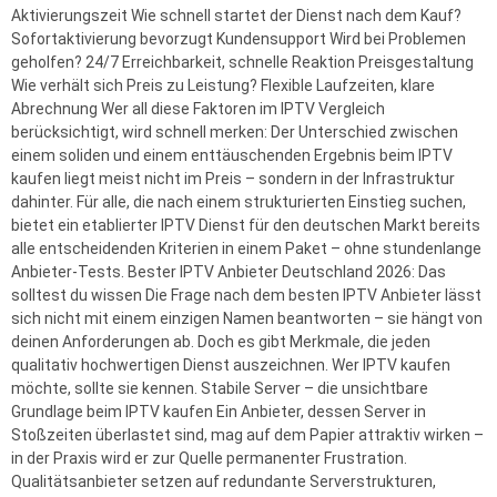
Aktivierungszeit Wie schnell startet der Dienst nach dem Kauf?
Sofortaktivierung bevorzugt Kundensupport Wird bei Problemen
geholfen? 24/7 Erreichbarkeit, schnelle Reaktion Preisgestaltung
Wie verhält sich Preis zu Leistung? Flexible Laufzeiten, klare
Abrechnung Wer all diese Faktoren im IPTV Vergleich
berücksichtigt, wird schnell merken: Der Unterschied zwischen
einem soliden und einem enttäuschenden Ergebnis beim IPTV
kaufen liegt meist nicht im Preis – sondern in der Infrastruktur
dahinter. Für alle, die nach einem strukturierten Einstieg suchen,
bietet ein etablierter IPTV Dienst für den deutschen Markt bereits
alle entscheidenden Kriterien in einem Paket – ohne stundenlange
Anbieter-Tests. Bester IPTV Anbieter Deutschland 2026: Das
solltest du wissen Die Frage nach dem besten IPTV Anbieter lässt
sich nicht mit einem einzigen Namen beantworten – sie hängt von
deinen Anforderungen ab. Doch es gibt Merkmale, die jeden
qualitativ hochwertigen Dienst auszeichnen. Wer IPTV kaufen
möchte, sollte sie kennen. Stabile Server – die unsichtbare
Grundlage beim IPTV kaufen Ein Anbieter, dessen Server in
Stoßzeiten überlastet sind, mag auf dem Papier attraktiv wirken –
in der Praxis wird er zur Quelle permanenter Frustration.
Qualitätsanbieter setzen auf redundante Serverstrukturen,