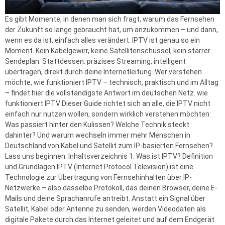
Es gibt Momente, in denen man sich fragt, warum das Fernsehen
der Zukunft so lange gebraucht hat, um anzukommen – und dann,
wenn es da ist, einfach alles verändert. IPTV ist genau so ein
Moment. Kein Kabelgewirr, keine Satellitenschüssel, kein starrer
Sendeplan. Stattdessen: präzises Streaming, intelligent
übertragen, direkt durch deine Internetleitung. Wer verstehen
möchte, wie funktioniert IPTV – technisch, praktisch und im Alltag
– findet hier die vollständigste Antwort im deutschen Netz. wie
funktioniert IPTV Dieser Guide richtet sich an alle, die IPTV nicht
einfach nur nutzen wollen, sondern wirklich verstehen möchten:
Was passiert hinter den Kulissen? Welche Technik steckt
dahinter? Und warum wechseln immer mehr Menschen in
Deutschland von Kabel und Satellit zum IP-basierten Fernsehen?
Lass uns beginnen. Inhaltsverzeichnis 1. Was ist IPTV? Definition
und Grundlagen IPTV (Internet Protocol Television) ist eine
Technologie zur Übertragung von Fernsehinhalten über IP-
Netzwerke – also dasselbe Protokoll, das deinen Browser, deine E-
Mails und deine Sprachanrufe antreibt. Anstatt ein Signal über
Satellit, Kabel oder Antenne zu senden, werden Videodaten als
digitale Pakete durch das Internet geleitet und auf dem Endgerät