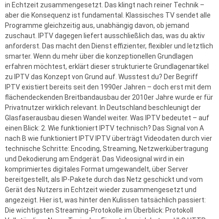
in Echtzeit zusammengesetzt. Das klingt nach reiner Technik –
aber die Konsequenz ist fundamental. Klassisches TV sendet alle
Programme gleichzeitig aus, unabhängig davon, ob jemand
zuschaut. IPTV dagegen liefert ausschließlich das, was du aktiv
anforderst. Das macht den Dienst effizienter, flexibler und letztlich
smarter. Wenn du mehr über die konzeptionellen Grundlagen
erfahren möchtest, erklärt dieser strukturierte Grundlagenartikel
zu IPTV das Konzept von Grund auf. Wusstest du? Der Begriff
IPTV existiert bereits seit den 1990er Jahren – doch erst mit dem
flächendeckenden Breitbandausbau der 2010er Jahre wurde er für
Privatnutzer wirklich relevant. In Deutschland beschleunigt der
Glasfaserausbau diesen Wandel weiter. Was IPTV bedeutet – auf
einen Blick: 2. Wie funktioniert IPTV technisch? Das Signal von A
nach B wie funktioniert IPTV IPTV überträgt Videodaten durch vier
technische Schritte: Encoding, Streaming, Netzwerkübertragung
und Dekodierung am Endgerät. Das Videosignal wird in ein
komprimiertes digitales Format umgewandelt, über Server
bereitgestellt, als IP-Pakete durch das Netz geschickt und vom
Gerät des Nutzers in Echtzeit wieder zusammengesetzt und
angezeigt. Hier ist, was hinter den Kulissen tatsächlich passiert:
Die wichtigsten Streaming-Protokolle im Überblick: Protokoll