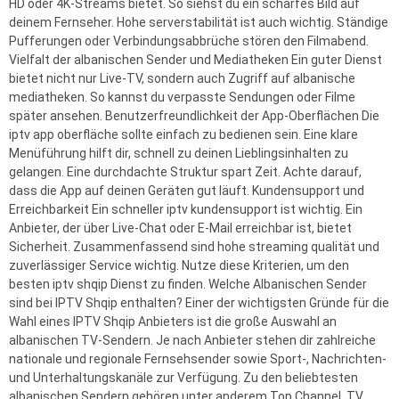
HD oder 4K-Streams bietet. So siehst du ein scharfes Bild auf
deinem Fernseher. Hohe serverstabilität ist auch wichtig. Ständige
Pufferungen oder Verbindungsabbrüche stören den Filmabend.
Vielfalt der albanischen Sender und Mediatheken Ein guter Dienst
bietet nicht nur Live-TV, sondern auch Zugriff auf albanische
mediatheken. So kannst du verpasste Sendungen oder Filme
später ansehen. Benutzerfreundlichkeit der App-Oberflächen Die
iptv app oberfläche sollte einfach zu bedienen sein. Eine klare
Menüführung hilft dir, schnell zu deinen Lieblingsinhalten zu
gelangen. Eine durchdachte Struktur spart Zeit. Achte darauf,
dass die App auf deinen Geräten gut läuft. Kundensupport und
Erreichbarkeit Ein schneller iptv kundensupport ist wichtig. Ein
Anbieter, der über Live-Chat oder E-Mail erreichbar ist, bietet
Sicherheit. Zusammenfassend sind hohe streaming qualität und
zuverlässiger Service wichtig. Nutze diese Kriterien, um den
besten iptv shqip Dienst zu finden. Welche Albanischen Sender
sind bei IPTV Shqip enthalten? Einer der wichtigsten Gründe für die
Wahl eines IPTV Shqip Anbieters ist die große Auswahl an
albanischen TV-Sendern. Je nach Anbieter stehen dir zahlreiche
nationale und regionale Fernsehsender sowie Sport-, Nachrichten-
und Unterhaltungskanäle zur Verfügung. Zu den beliebtesten
albanischen Sendern gehören unter anderem Top Channel, TV