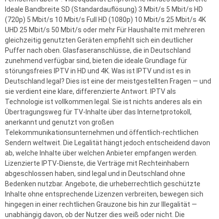
Ideale Bandbreite SD (Standardauflösung) 3 Mbit/s 5 Mbit/s HD
(720p) 5 Mbit/s 10 Mbit/s Full HD (1080p) 10 Mbit/s 25 Mbit/s 4K
UHD 25 Mbit/s 50 Mbit/s oder mehr Für Haushalte mit mehreren
gleichzeitig genutzten Geräten empfiehlt sich ein deutlicher
Puffer nach oben. Glasfaseranschlüsse, die in Deutschland
zunehmend verfügbar sind, bieten die ideale Grundlage für
störungsfreies IPTV in HD und 4K. Was ist IPTV und ist es in
Deutschland legal? Dies ist eine der meistgestellten Fragen — und
sie verdient eine klare, differenzierte Antwort. IPTV als
Technologie ist vollkommen legal. Sie ist nichts anderes als ein
Übertragungsweg für TV-Inhalte über das Internetprotokoll,
anerkannt und genutzt von großen
Telekommunikationsunternehmen und öffentlich-rechtlichen
Sendern weltweit. Die Legalität hängt jedoch entscheidend davon
ab, welche Inhalte über welchen Anbieter empfangen werden.
Lizenzierte IPTV-Dienste, die Verträge mit Rechteinhabern
abgeschlossen haben, sind legal und in Deutschland ohne
Bedenken nutzbar. Angebote, die urheberrechtlich geschützte
Inhalte ohne entsprechende Lizenzen verbreiten, bewegen sich
hingegen in einer rechtlichen Grauzone bis hin zur Illegalität —
unabhängig davon, ob der Nutzer dies weiß oder nicht. Die