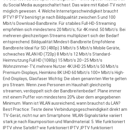
du Social Media ausgeschaltet hast. Das wäre mit Kabel-TV nicht
möglich gewesen. 4. Welche Internetgeschwindigkeit braucht
IPTV? IPTV benötigt je nach Bildqualität zwischen 5 und 100
Mbit/s Download-Bandbreite. Für stabiles Full-HD-Streaming
empfehlen sich mindestens 20 Mbit/s; für 4K mind. 50 Mbit/s. Bei
mehreren gleichzeitigen Streams multipliziert sich der Bedarf
entsprechend. Bildqualität Mindest-Bandbreite Empfohlene
Bandbreite Ideal für SD (480p) 3 Mbit/s 5 Mbit/s Mobile Geräte,
schwaches WLAN HD (720p) 8 Mbit/s 12 Mbit/s Standard-
Heimnutzung Full HD (1080p) 15 Mbit/s 20–25 Mbit/s
Wohnzimmer-TV, mehrere Nutzer 4K UHD 25 Mbit/s 50 Mbit/s
Premium-Displays, Heimkino 8K UHD 60 Mbit/s 100+ Mbit/s High-
End-Displays, Glasfaser Wichtig: Die oben genannten Werte gelten
pro Stream. Wenn zwei Personen im Haushalt gleichzeitig
streamen, verdoppelt sich der Bandbreitenbedarf. Plane immer
mit einem Puffer von mindestens 20% über dem angegebenen
Minimum. Wann ist WLAN ausreichend, wann brauchst du LAN?
Best Practice: Teste deine Verbindungsgeschwindigkeit direkt am
TV-Gerät, nicht nur am Smartphone. WLAN-Signalstärke variiert
stark je nach Raumposition und Wandmaterial. 5. Wie funktioniert
IPTV ohne Satellit? wie funktioniert IPTV ,IPTV funktioniert