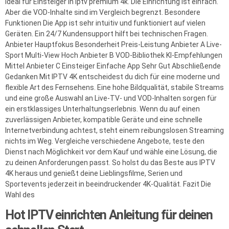
ideal für Einsteiger in iptv premium 4k. Die Einrichtung ist einfach.
Aber die VOD-Inhalte sind im Vergleich begrenzt. Besondere
Funktionen Die App ist sehr intuitiv und funktioniert auf vielen
Geräten. Ein 24/7 Kundensupport hilft bei technischen Fragen.
Anbieter Hauptfokus Besonderheit Preis-Leistung Anbieter A Live-
Sport Multi-View Hoch Anbieter B VOD-Bibliothek KI-Empfehlungen
Mittel Anbieter C Einsteiger Einfache App Sehr Gut Abschließende
Gedanken Mit IPTV 4K entscheidest du dich für eine moderne und
flexible Art des Fernsehens. Eine hohe Bildqualität, stabile Streams
und eine große Auswahl an Live-TV- und VOD-Inhalten sorgen für
ein erstklassiges Unterhaltungserlebnis. Wenn du auf einen
zuverlässigen Anbieter, kompatible Geräte und eine schnelle
Internetverbindung achtest, steht einem reibungslosen Streaming
nichts im Weg. Vergleiche verschiedene Angebote, teste den
Dienst nach Möglichkeit vor dem Kauf und wähle eine Lösung, die
zu deinen Anforderungen passt. So holst du das Beste aus IPTV
4K heraus und genießt deine Lieblingsfilme, Serien und
Sportevents jederzeit in beeindruckender 4K-Qualität. Fazit Die
Wahl des
Hot IPTV einrichten Anleitung für deinen