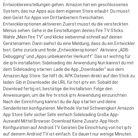
Entwicklereinstellungen gehen. Amazon hat ein geschlossenes
System, das nur Apps aus dem eigenen Store erlaubt. Du musst
dein Gerät für Apps von Drittanbietern freischalten.
Entwickleroptionen aktivieren Zuerst musst du die versteckten
Menüs sehen. Gehe in die Einstellungen deines Fire TV Sticks.
Wähle „Mein Fire TV“ und klicke siebenmal schnell auf deinen
Gerätenamen. Dann siehst du eine Meldung, dass du ein Entwickler
bist. Gehe zurück und finde „Entwickleroptionen“. Aktiviere „ADB-
Debugging“ und „Apps unbekannter Herkunft“. Das ist wichtig für
die iptv installation. Sideloading der Anwendung Nun kannst du mit
dem Sideloading starten. Lade die App „Downloader“ aus dem
Amazon App Store. Sie hilft dir, APK-Dateien direkt auf den Stick zu
laden. Gib in Downloader die URL für hot iptv ein. Sobald der
Download fertig ist, bestätige die Installation. Folge den
Anweisungen, um die fire tv stick iptv Anwendung einzurichten.
Nach der Einrichtung kannst du die App starten und deine
Senderlisten konfigurieren. Methode Vorteil Schwierigkeit Amazon
App Store Sehr sicher Sehr einfach Sideloading Große App-
Auswahl Mittel Browser-Download Keine Zusatz-App Hoch
Konfiguration auf Android TV Geräten Die Einrichtung von hot iptv
auf deinem Android TV ist einfach. Es dauert nur wenige Minuten.