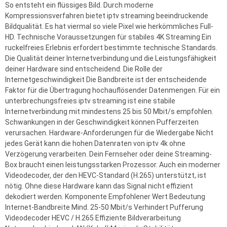
So entsteht ein flüssiges Bild. Durch moderne
Kompressionsverfahren bietet iptv streaming beeindruckende
Bildqualität. Es hat viermal so viele Pixel wie herkömmliches Full-
HD. Technische Voraussetzungen für stabiles 4K Streaming Ein
ruckelfreies Erlebnis erfordert bestimmte technische Standards.
Die Qualität deiner Internetverbindung und die Leistungsfähigkeit
deiner Hardware sind entscheidend. Die Rolle der
Internetgeschwindigkeit Die Bandbreite ist der entscheidende
Faktor für die Übertragung hochauflösender Datenmengen. Für ein
unterbrechungsfreies iptv streaming ist eine stabile
Internetverbindung mit mindestens 25 bis 50 Mbit/s empfohlen.
Schwankungen in der Geschwindigkeit können Pufferzeiten
verursachen. Hardware-Anforderungen für die Wiedergabe Nicht
jedes Gerät kann die hohen Datenraten von iptv 4k ohne
Verzögerung verarbeiten. Dein Fernseher oder deine Streaming-
Box braucht einen leistungsstarken Prozessor. Auch ein moderner
Videodecoder, der den HEVC-Standard (H.265) unterstützt, ist
nötig. Ohne diese Hardware kann das Signal nicht effizient
dekodiert werden. Komponente Empfohlener Wert Bedeutung
Internet-Bandbreite Mind. 25-50 Mbit/s Verhindert Pufferung
Videodecoder HEVC / H.265 Effiziente Bildverarbeitung