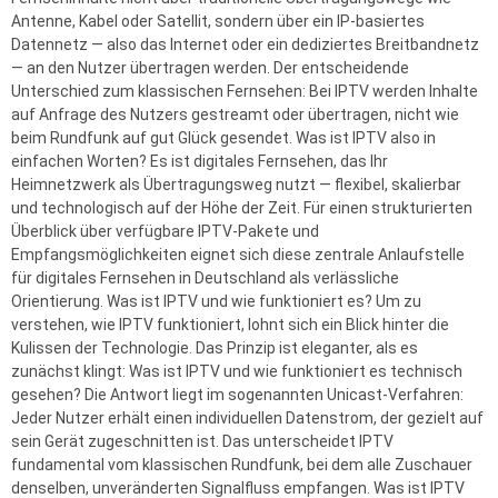
Antenne, Kabel oder Satellit, sondern über ein IP-basiertes
Datennetz — also das Internet oder ein dediziertes Breitbandnetz
— an den Nutzer übertragen werden. Der entscheidende
Unterschied zum klassischen Fernsehen: Bei IPTV werden Inhalte
auf Anfrage des Nutzers gestreamt oder übertragen, nicht wie
beim Rundfunk auf gut Glück gesendet. Was ist IPTV also in
einfachen Worten? Es ist digitales Fernsehen, das Ihr
Heimnetzwerk als Übertragungsweg nutzt — flexibel, skalierbar
und technologisch auf der Höhe der Zeit. Für einen strukturierten
Überblick über verfügbare IPTV-Pakete und
Empfangsmöglichkeiten eignet sich diese zentrale Anlaufstelle
für digitales Fernsehen in Deutschland als verlässliche
Orientierung. Was ist IPTV und wie funktioniert es? Um zu
verstehen, wie IPTV funktioniert, lohnt sich ein Blick hinter die
Kulissen der Technologie. Das Prinzip ist eleganter, als es
zunächst klingt: Was ist IPTV und wie funktioniert es technisch
gesehen? Die Antwort liegt im sogenannten Unicast-Verfahren:
Jeder Nutzer erhält einen individuellen Datenstrom, der gezielt auf
sein Gerät zugeschnitten ist. Das unterscheidet IPTV
fundamental vom klassischen Rundfunk, bei dem alle Zuschauer
denselben, unveränderten Signalfluss empfangen. Was ist IPTV