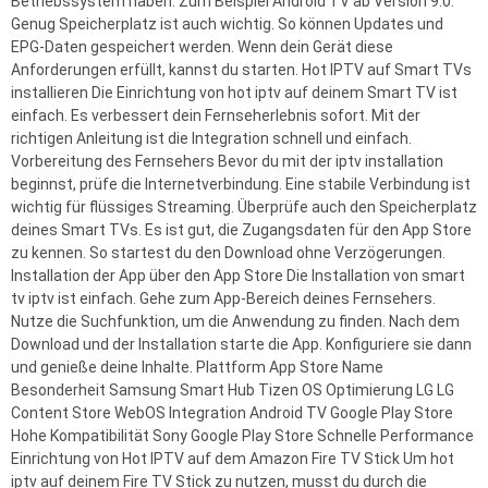
Betriebssystem haben. Zum Beispiel Android TV ab Version 9.0.
Genug Speicherplatz ist auch wichtig. So können Updates und
EPG-Daten gespeichert werden. Wenn dein Gerät diese
Anforderungen erfüllt, kannst du starten. Hot IPTV auf Smart TVs
installieren Die Einrichtung von hot iptv auf deinem Smart TV ist
einfach. Es verbessert dein Fernseherlebnis sofort. Mit der
richtigen Anleitung ist die Integration schnell und einfach.
Vorbereitung des Fernsehers Bevor du mit der iptv installation
beginnst, prüfe die Internetverbindung. Eine stabile Verbindung ist
wichtig für flüssiges Streaming. Überprüfe auch den Speicherplatz
deines Smart TVs. Es ist gut, die Zugangsdaten für den App Store
zu kennen. So startest du den Download ohne Verzögerungen.
Installation der App über den App Store Die Installation von smart
tv iptv ist einfach. Gehe zum App-Bereich deines Fernsehers.
Nutze die Suchfunktion, um die Anwendung zu finden. Nach dem
Download und der Installation starte die App. Konfiguriere sie dann
und genieße deine Inhalte. Plattform App Store Name
Besonderheit Samsung Smart Hub Tizen OS Optimierung LG LG
Content Store WebOS Integration Android TV Google Play Store
Hohe Kompatibilität Sony Google Play Store Schnelle Performance
Einrichtung von Hot IPTV auf dem Amazon Fire TV Stick Um hot
iptv auf deinem Fire TV Stick zu nutzen, musst du durch die