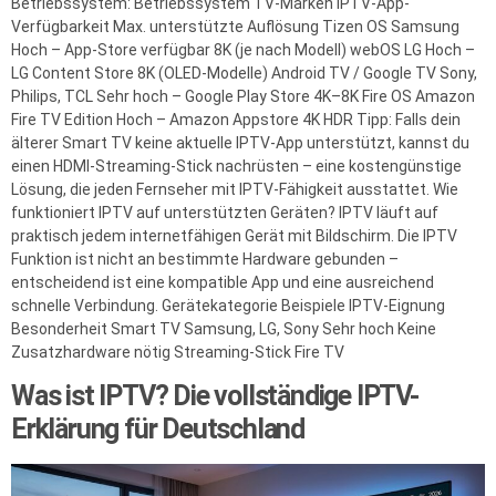
Betriebssystem: Betriebssystem TV-Marken IPTV-App-
Verfügbarkeit Max. unterstützte Auflösung Tizen OS Samsung
Hoch – App-Store verfügbar 8K (je nach Modell) webOS LG Hoch –
LG Content Store 8K (OLED-Modelle) Android TV / Google TV Sony,
Philips, TCL Sehr hoch – Google Play Store 4K–8K Fire OS Amazon
Fire TV Edition Hoch – Amazon Appstore 4K HDR Tipp: Falls dein
älterer Smart TV keine aktuelle IPTV-App unterstützt, kannst du
einen HDMI-Streaming-Stick nachrüsten – eine kostengünstige
Lösung, die jeden Fernseher mit IPTV-Fähigkeit ausstattet. Wie
funktioniert IPTV auf unterstützten Geräten? IPTV läuft auf
praktisch jedem internetfähigen Gerät mit Bildschirm. Die IPTV
Funktion ist nicht an bestimmte Hardware gebunden –
entscheidend ist eine kompatible App und eine ausreichend
schnelle Verbindung. Gerätekategorie Beispiele IPTV-Eignung
Besonderheit Smart TV Samsung, LG, Sony Sehr hoch Keine
Zusatzhardware nötig Streaming-Stick Fire TV
Was ist IPTV? Die vollständige IPTV-
Erklärung für Deutschland