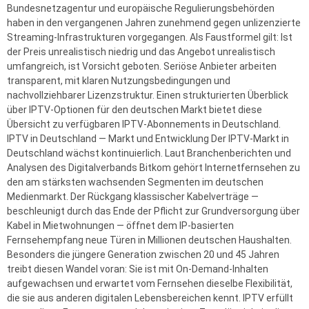
Bundesnetzagentur und europäische Regulierungsbehörden
haben in den vergangenen Jahren zunehmend gegen unlizenzierte
Streaming-Infrastrukturen vorgegangen. Als Faustformel gilt: Ist
der Preis unrealistisch niedrig und das Angebot unrealistisch
umfangreich, ist Vorsicht geboten. Seriöse Anbieter arbeiten
transparent, mit klaren Nutzungsbedingungen und
nachvollziehbarer Lizenzstruktur. Einen strukturierten Überblick
über IPTV-Optionen für den deutschen Markt bietet diese
Übersicht zu verfügbaren IPTV-Abonnements in Deutschland.
IPTV in Deutschland — Markt und Entwicklung Der IPTV-Markt in
Deutschland wächst kontinuierlich. Laut Branchenberichten und
Analysen des Digitalverbands Bitkom gehört Internetfernsehen zu
den am stärksten wachsenden Segmenten im deutschen
Medienmarkt. Der Rückgang klassischer Kabelverträge —
beschleunigt durch das Ende der Pflicht zur Grundversorgung über
Kabel in Mietwohnungen — öffnet dem IP-basierten
Fernsehempfang neue Türen in Millionen deutschen Haushalten.
Besonders die jüngere Generation zwischen 20 und 45 Jahren
treibt diesen Wandel voran: Sie ist mit On-Demand-Inhalten
aufgewachsen und erwartet vom Fernsehen dieselbe Flexibilität,
die sie aus anderen digitalen Lebensbereichen kennt. IPTV erfüllt