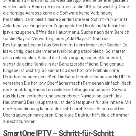
Streams zu finden sind. So weiß die App, welche Sender geladen
werden sollen. Beim iptv einrichten ist die URL sehr wichtig. Ohne
die richtige Adresse kann die Software keine Verbindung
herstellen. Dann bleibt deine Senderliste leer. Schritt-für-Schritt
Anleitung zur Eingabe der Zugangsdaten Um deine Daten in hot
iptv einzugeben, öffne das Hauptmenü. Suche nach dem Bereich
für die Playlist-Verwaltung oder „Add Playlist“. Nach der
Bestätigung beginnt das System mit dem Import der Sender. Es
ist wichtig, dass die Internetverbindung stabil bleibt. So startet
alles reibungslos. Sobald der Ladevorgang abgeschlossen ist,
siehst du deine Kanäle in der Benutzeroberfläche. Eine genaue
Eingabe ist wichtig. So kannst du dein hot iptv Erlebnis ohne
Unterbrechungen genießen. Die Benutzeroberfläche von Hot IPTV
verstehen Die hot iptv Oberfläche macht Fernsehen einfach. Nach
der Einrichtung kannst du viele Einstellungen anpassen. So wird
das Nutzen einfacher und angenehmer. Navigation durch das
Hauptmenü Das Hauptmenü ist der Startpunkt für alle Inhalte. Mit
der Fernbedienung kannst du leicht durch Filme, Serien und Live-
Übertragungen navigieren. Eine klare Struktur hilft dir, dich immer
zurechtzufinden.
SmartOne IPTV – Schritt-für-Schritt