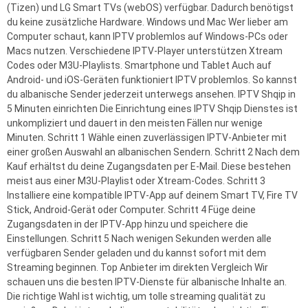
(Tizen) und LG Smart TVs (webOS) verfügbar. Dadurch benötigst
du keine zusätzliche Hardware. Windows und Mac Wer lieber am
Computer schaut, kann IPTV problemlos auf Windows-PCs oder
Macs nutzen. Verschiedene IPTV-Player unterstützen Xtream
Codes oder M3U-Playlists. Smartphone und Tablet Auch auf
Android- und iOS-Geräten funktioniert IPTV problemlos. So kannst
du albanische Sender jederzeit unterwegs ansehen. IPTV Shqip in
5 Minuten einrichten Die Einrichtung eines IPTV Shqip Dienstes ist
unkompliziert und dauert in den meisten Fällen nur wenige
Minuten. Schritt 1 Wähle einen zuverlässigen IPTV-Anbieter mit
einer großen Auswahl an albanischen Sendern. Schritt 2 Nach dem
Kauf erhältst du deine Zugangsdaten per E-Mail. Diese bestehen
meist aus einer M3U-Playlist oder Xtream-Codes. Schritt 3
Installiere eine kompatible IPTV-App auf deinem Smart TV, Fire TV
Stick, Android-Gerät oder Computer. Schritt 4 Füge deine
Zugangsdaten in der IPTV-App hinzu und speichere die
Einstellungen. Schritt 5 Nach wenigen Sekunden werden alle
verfügbaren Sender geladen und du kannst sofort mit dem
Streaming beginnen. Top Anbieter im direkten Vergleich Wir
schauen uns die besten IPTV-Dienste für albanische Inhalte an.
Die richtige Wahl ist wichtig, um tolle streaming qualität zu