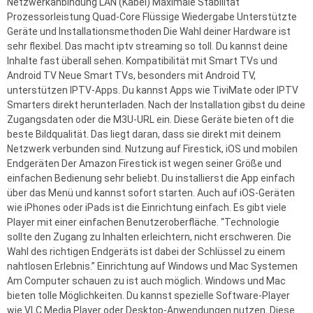
Netzwerkanbindung LAN (Kabel) Maximale Stabilität
Prozessorleistung Quad-Core Flüssige Wiedergabe Unterstützte
Geräte und Installationsmethoden Die Wahl deiner Hardware ist
sehr flexibel. Das macht iptv streaming so toll. Du kannst deine
Inhalte fast überall sehen. Kompatibilität mit Smart TVs und
Android TV Neue Smart TVs, besonders mit Android TV,
unterstützen IPTV-Apps. Du kannst Apps wie TiviMate oder IPTV
Smarters direkt herunterladen. Nach der Installation gibst du deine
Zugangsdaten oder die M3U-URL ein. Diese Geräte bieten oft die
beste Bildqualität. Das liegt daran, dass sie direkt mit deinem
Netzwerk verbunden sind. Nutzung auf Firestick, iOS und mobilen
Endgeräten Der Amazon Firestick ist wegen seiner Größe und
einfachen Bedienung sehr beliebt. Du installierst die App einfach
über das Menü und kannst sofort starten. Auch auf iOS-Geräten
wie iPhones oder iPads ist die Einrichtung einfach. Es gibt viele
Player mit einer einfachen Benutzeroberfläche. “Technologie
sollte den Zugang zu Inhalten erleichtern, nicht erschweren. Die
Wahl des richtigen Endgeräts ist dabei der Schlüssel zu einem
nahtlosen Erlebnis.” Einrichtung auf Windows und Mac Systemen
Am Computer schauen zu ist auch möglich. Windows und Mac
bieten tolle Möglichkeiten. Du kannst spezielle Software-Player
wie VLC Media Player oder Desktop-Anwendungen nutzen. Diese