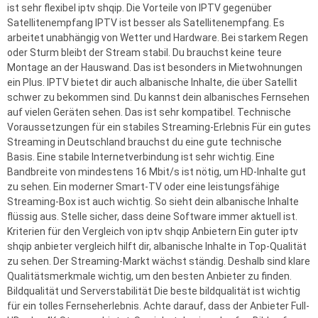
ist sehr flexibel iptv shqip. Die Vorteile von IPTV gegenüber
Satellitenempfang IPTV ist besser als Satellitenempfang. Es
arbeitet unabhängig von Wetter und Hardware. Bei starkem Regen
oder Sturm bleibt der Stream stabil. Du brauchst keine teure
Montage an der Hauswand. Das ist besonders in Mietwohnungen
ein Plus. IPTV bietet dir auch albanische Inhalte, die über Satellit
schwer zu bekommen sind. Du kannst dein albanisches Fernsehen
auf vielen Geräten sehen. Das ist sehr kompatibel. Technische
Voraussetzungen für ein stabiles Streaming-Erlebnis Für ein gutes
Streaming in Deutschland brauchst du eine gute technische
Basis. Eine stabile Internetverbindung ist sehr wichtig. Eine
Bandbreite von mindestens 16 Mbit/s ist nötig, um HD-Inhalte gut
zu sehen. Ein moderner Smart-TV oder eine leistungsfähige
Streaming-Box ist auch wichtig. So sieht dein albanische Inhalte
flüssig aus. Stelle sicher, dass deine Software immer aktuell ist.
Kriterien für den Vergleich von iptv shqip Anbietern Ein guter iptv
shqip anbieter vergleich hilft dir, albanische Inhalte in Top-Qualität
zu sehen. Der Streaming-Markt wächst ständig. Deshalb sind klare
Qualitätsmerkmale wichtig, um den besten Anbieter zu finden.
Bildqualität und Serverstabilität Die beste bildqualität ist wichtig
für ein tolles Fernseherlebnis. Achte darauf, dass der Anbieter Full-