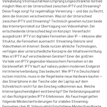
Verkabelung Stromausfall Kein Empfang Eingeschränkter Betrieb
möglich Was ist der Unterschied zwischen IPTV und Streaming?
Diese Frage sorgt für regelmäßige Verwirrung — und das zu Recht,
denn die Grenzen verschwimmen. Was ist der Unterschied
zwischen IPTV und Streaming? Technisch gesehen nutzen beide
das Internetprotokoll zur Übertragung von Videoinhalten. Der
entscheidende Unterschied liegt im Konzept: Vereinfacht
ausgedrückt: IPTV ist digitales Fernsehen über IP — inklusive aller
Struktur, die Fernsehen ausmacht. Streaming-Dienste sind
Videotheken im Internet. Beide nutzen ähnliche Technologien,
verfolgen aber unterschiedliche Konzepte der Inhaltsvermittlung.
Was ist IPTV auf verschiedenen Geräten? Einer der größten
Vorteile von IPTV gegenüber klassischem Fernsehen ist die
Gerätevielfalt. IPTV läuft auf nahezu jedem modernen Endgerät
mit Internetverbindung: Das bedeutet: Wer IPTV in Deutschland
nutzen möchte, muss in der Regel keine neue Hardware kaufen —
das Smartphone in der Tasche oder der Laptop auf dem
Schreibtisch reicht für den Einstieg vollkommen aus. Welche
Internetgeschwindigkeit wird benötigt? Die Verbindungsqualität
ist das Rückgrat jedes IPTV-Erlebnisses. Als Faustregel gelten
folgende Mindestanforderungen für stabiles Streaming-
Fernsehen über IP: Videoqualität Empfohlene Mindestbandbreite