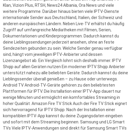
Klan, Vizion Plus, RTSH, News24 Albania, Ora News und viele
weitere Programme. Darüber hinaus bieten viele IPTV-Dienste
internationale Sender aus Deutschland, Italien, der Schweiz und
anderen europäischen Ländern. Neben Live-TV erhältst du häufig
Zugriff auf umfangreiche Mediatheken mit Filmen, Serien,
Dokumentationen und Kinderprogrammen. Dadurch kannst du
deine Lieblingssendungen jederzeit ansehen, ohne an feste
Sendezeiten gebunden zu sein. Welche Sender genau verfügbar
sind, hängt vom jeweiligen IPTV-Anbieter und dessen
Lizenzangebot ab. Ein Vergleich lohnt sich deshalb immer. IPTV
Shqip auf allen Geräten nutzen Ein moderner IPTV Shqip Anbieter
unterstützt nahezu alle beliebten Geräte. Dadurch kannst du deine
Lieblingssender überall genießen – zu Hause oder unterwegs.
Android TV Android-TV-Geräte gehören zu den beliebtesten
Plattformen für IPTV. Die Installation einer IPTV-App dauert nur
wenige Minuten und ermöglicht ein komfortables Streaming in
hoher Qualität. Amazon Fire TV Stick Auch der Fire TV Stick eignet
sich hervorragend für IPTV Shqip. Nach der Installation einer
kompatiblen IPTV-App kannst du deine Zugangsdaten eingeben
und sofort mit dem Streaming beginnen. Samsung und LG Smart
TVs Viele IPTV-Anwendungen sind direkt für Samsung Smart TVs