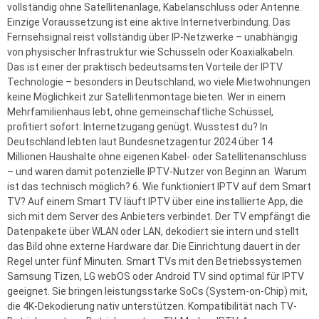
vollständig ohne Satellitenanlage, Kabelanschluss oder Antenne.
Einzige Voraussetzung ist eine aktive Internetverbindung. Das
Fernsehsignal reist vollständig über IP-Netzwerke – unabhängig
von physischer Infrastruktur wie Schüsseln oder Koaxialkabeln.
Das ist einer der praktisch bedeutsamsten Vorteile der IPTV
Technologie – besonders in Deutschland, wo viele Mietwohnungen
keine Möglichkeit zur Satellitenmontage bieten. Wer in einem
Mehrfamilienhaus lebt, ohne gemeinschaftliche Schüssel,
profitiert sofort: Internetzugang genügt. Wusstest du? In
Deutschland lebten laut Bundesnetzagentur 2024 über 14
Millionen Haushalte ohne eigenen Kabel- oder Satellitenanschluss
– und waren damit potenzielle IPTV-Nutzer von Beginn an. Warum
ist das technisch möglich? 6. Wie funktioniert IPTV auf dem Smart
TV? Auf einem Smart TV läuft IPTV über eine installierte App, die
sich mit dem Server des Anbieters verbindet. Der TV empfängt die
Datenpakete über WLAN oder LAN, dekodiert sie intern und stellt
das Bild ohne externe Hardware dar. Die Einrichtung dauert in der
Regel unter fünf Minuten. Smart TVs mit den Betriebssystemen
Samsung Tizen, LG webOS oder Android TV sind optimal für IPTV
geeignet. Sie bringen leistungsstarke SoCs (System-on-Chip) mit,
die 4K-Dekodierung nativ unterstützen. Kompatibilität nach TV-