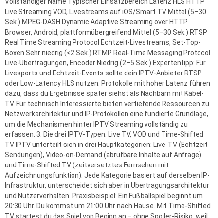
Vollständiger Name Typischer Einsatzbereich Latenz HLS HTTP
Live Streaming VOD, Livestreams auf iOS/Smart TV Mittel (5–30
Sek.) MPEG-DASH Dynamic Adaptive Streaming over HTTP
Browser, Android, plattformübergreifend Mittel (5–30 Sek.) RTSP
Real Time Streaming Protocol Echtzeit-Livestreams, Set-Top-
Boxen Sehr niedrig (<2 Sek.) RTMP Real-Time Messaging Protocol
Live-Übertragungen, Encoder Niedrig (2–5 Sek.) Expertentipp: Für
Livesports und Echtzeit-Events sollte dein IPTV-Anbieter RTSP
oder Low-Latency HLS nutzen. Protokolle mit hoher Latenz führen
dazu, dass du Ergebnisse später siehst als Nachbarn mit Kabel-
TV. Für technisch Interessierte bieten vertiefende Ressourcen zu
Netzwerkarchitektur und IP-Protokollen eine fundierte Grundlage,
um die Mechanismen hinter IPTV Streaming vollständig zu
erfassen. 3. Die drei IPTV-Typen: Live TV, VOD und Time-Shifted
TV IPTV unterteilt sich in drei Hauptkategorien: Live-TV (Echtzeit-
Sendungen), Video-on-Demand (abrufbare Inhalte auf Anfrage)
und Time-Shifted TV (zeitversetztes Fernsehen mit
Aufzeichnungsfunktion). Jede Kategorie basiert auf derselben IP-
Infrastruktur, unterscheidet sich aber in Übertragungsarchitektur
und Nutzerverhalten. Praxisbeispiel: Ein Fußballspiel beginnt um
20:30 Uhr. Du kommst um 21:00 Uhr nach Hause. Mit Time-Shifted
TV startest du das Spiel von Beginn an – ohne Spoiler-Risiko, weil