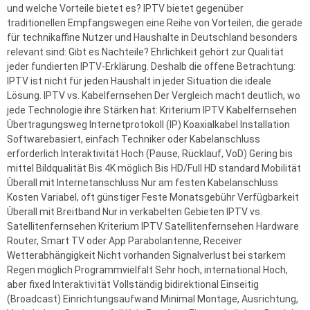
und welche Vorteile bietet es? IPTV bietet gegenüber
traditionellen Empfangswegen eine Reihe von Vorteilen, die gerade
für technikaffine Nutzer und Haushalte in Deutschland besonders
relevant sind: Gibt es Nachteile? Ehrlichkeit gehört zur Qualität
jeder fundierten IPTV-Erklärung. Deshalb die offene Betrachtung:
IPTV ist nicht für jeden Haushalt in jeder Situation die ideale
Lösung. IPTV vs. Kabelfernsehen Der Vergleich macht deutlich, wo
jede Technologie ihre Stärken hat: Kriterium IPTV Kabelfernsehen
Übertragungsweg Internetprotokoll (IP) Koaxialkabel Installation
Softwarebasiert, einfach Techniker oder Kabelanschluss
erforderlich Interaktivität Hoch (Pause, Rücklauf, VoD) Gering bis
mittel Bildqualität Bis 4K möglich Bis HD/Full HD standard Mobilität
Überall mit Internetanschluss Nur am festen Kabelanschluss
Kosten Variabel, oft günstiger Feste Monatsgebühr Verfügbarkeit
Überall mit Breitband Nur in verkabelten Gebieten IPTV vs.
Satellitenfernsehen Kriterium IPTV Satellitenfernsehen Hardware
Router, Smart TV oder App Parabolantenne, Receiver
Wetterabhängigkeit Nicht vorhanden Signalverlust bei starkem
Regen möglich Programmvielfalt Sehr hoch, international Hoch,
aber fixed Interaktivität Vollständig bidirektional Einseitig
(Broadcast) Einrichtungsaufwand Minimal Montage, Ausrichtung,