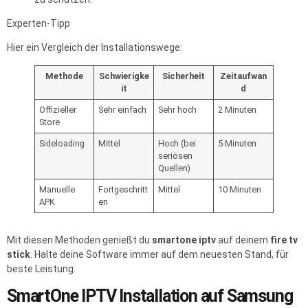
Experten-Tipp
Hier ein Vergleich der Installationswege:
Methode
Schwierigke
Sicherheit
Zeitaufwan
it
d
Offizieller
Sehr einfach
Sehr hoch
2 Minuten
Store
Sideloading
Mittel
Hoch (bei
5 Minuten
seriösen
Quellen)
Manuelle
Fortgeschritt
Mittel
10 Minuten
APK
en
Mit diesen Methoden genießt du
smartone iptv
auf deinem
fire tv
stick
. Halte deine Software immer auf dem neuesten Stand, für
beste Leistung.
SmartOne IPTV Installation auf Samsung